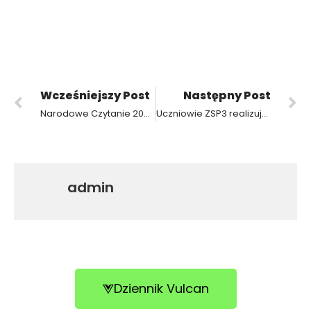
Wcześniejszy Post
Następny Post
Narodowe Czytanie 2022 w ZSP3 w Krotoszynie
Uczniowie ZSP3 realizujący staże zawodowe we Włoszech – Riccione
admin
Dziennik Vulcan