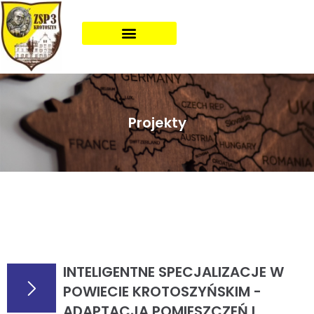
Projekty
Masz jakieś pytanie?
Skontaktuj się z nami!
INTELIGENTNE SPECJALIZACJE W
POWIECIE KROTOSZYŃSKIM -
ADAPTACJA POMIESZCZEŃ I