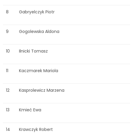
8
Gabryelczyk Piotr
9
Gogolewska Aldona
10
Ilnicki Tomasz
11
Kaczmarek Mariola
12
Kasprolewicz Marzena
13
Kmieć Ewa
14
Krawczyk Robert