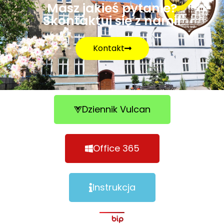
Masz jakieś pytanie?
Skontaktuj się z nami!
Kontakt
Dziennik Vulcan
Office 365
Instrukcja