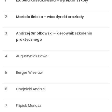
1
Izabela Kossakowska – dyrektor szkoły
2
Mariola Ilnicka – wicedyrektor szkoły
3
Andrzej Smółkowski – kierownik szkolenia
praktycznego
4
Augustyniak Paweł
5
Berger Wiesław
6
Chojnicki Andrzej
7
Filipiak Mariusz