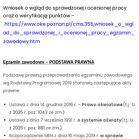
Wniosek o wgląd do sprawdzonej i ocenionej pracy
oraz o weryfikację punktów –
https://www.oke.poznan.pl/cms,355,wniosek_o_wgl
ad_do_sprawdzonej_i_ocenionej_pracy_egzamin_
zawodowy.htm
Egzamin zawodowy – PODSTAWA PRAWNA
Podstawę prawną przeprowadzania egzaminu zawodowego
wg Podstawy Programowej 2019 stanowią następujące akty
prawne:
Ustawa z dnia 14 grudnia 2016 r. –
Prawo oświatowe
(t.j.:
U.
z 2025 r. poz. 1043
ze zm.)
Ustawa z dnia 7 września 1991 r.
o systemie oświaty
(t.j.:
U.
z 2025 r. poz. 881
ze zm.)
Rozporządzenie MEN z dnia 16 maja 2019 r.
w sprawie