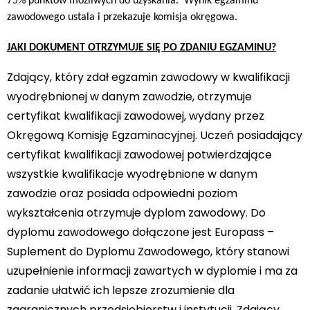
75% punktów możliwych do uzyskania. ‎
Wynik egzaminu
zawodowego ustala i przekazuje komisja okręgowa.
JAKI DOKUMENT OTRZYMUJE SIĘ PO ZDANIU EGZAMINU?
Zdający, który zdał egzamin zawodowy w kwalifikacji
wyodrębnionej w danym zawodzie, otrzymuje
certyfikat kwalifikacji zawodowej, wydany przez
Okręgową Komisję Egzaminacyjnej. Uczeń posiadający
certyfikat kwalifikacji zawodowej potwierdzające
wszystkie kwalifikacje wyodrębnione w danym
zawodzie oraz posiada odpowiedni poziom
wykształcenia otrzymuje dyplom zawodowy. Do
dyplomu zawodowego dołączone jest Europass –
Suplement do Dyplomu Zawodowego, który stanowi
uzupełnienie informacji zawartych w dyplomie i ma za
zadanie ułatwić ich lepsze zrozumienie dla
zagranicznych przedsiębiorstw i instytucji. Zdający,