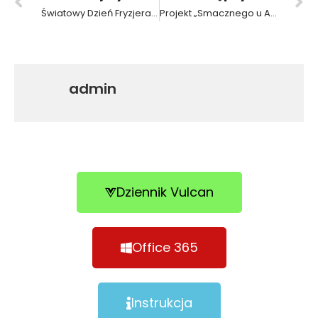
Światowy Dzień Fryzjera w ZSP3
Projekt „Smacznego u Arkadego!”
admin
Dziennik Vulcan
Office 365
Instrukcja