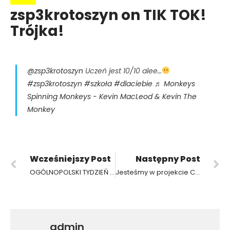
zsp3krotoszyn on TIK TOK!
Trójka!
@zsp3krotoszyn
Uczeń jest 10/10 alee…
#zsp3krotoszyn
#szkoła
#dlaciebie
♬ Monkeys
Spinning Monkeys - Kevin MacLeod & Kevin The
Monkey
Wcześniejszy Post
Następny Post
OGÓLNOPOLSKI TYDZIEŃ KARIER 2022
Jesteśmy w projekcie Centrum Mistrzostwa Informatycznego.
admin