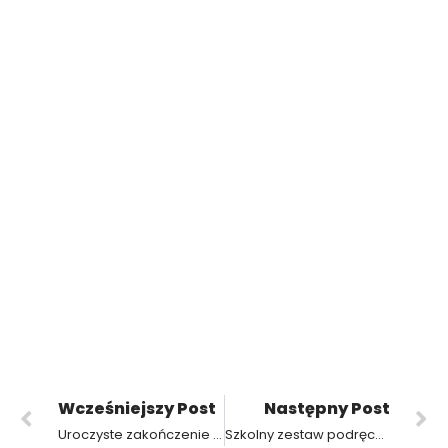
Wcześniejszy Post
Następny Post
Uroczyste zakończenie roku szkolnego 2022-2023
Szkolny zestaw podręczników w roku szkolnym 2023/2024