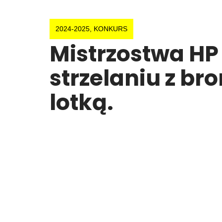
2024-2025
,
KONKURS
Mistrzostwa HP
strzelaniu z br
lotką.