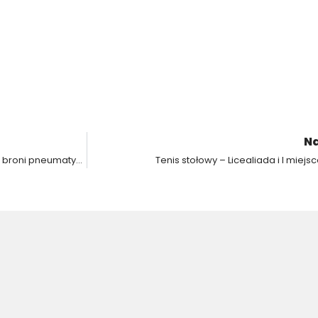
Na
Mistrzostwa HP 15-2 w Krotoszynie w strzelaniu z broni pneumatycznej i rzucie lotką.
Tenis stołowy – Licealiada i I miejs