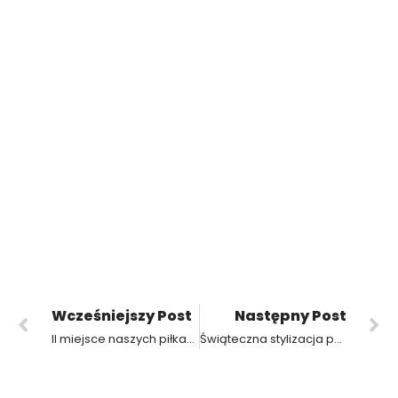
Wcześniejszy Post
Następny Post
II miejsce naszych piłkarzy w powiecie krotoszyńskim !!!! Brawo !!!
Świąteczna stylizacja paznokci