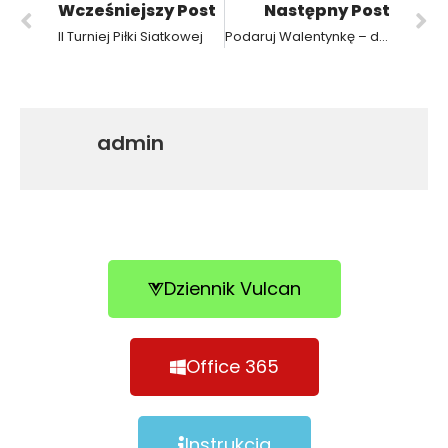
Wcześniejszy Post
Następny Post
II Turniej Piłki Siatkowej
Podaruj Walentynkę – dla dzieci z chorobą nowotworową
admin
Dziennik Vulcan
Office 365
Instrukcja