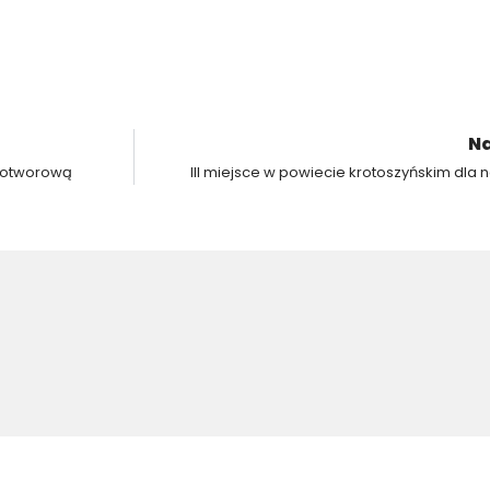
Na
owotworową
III miejsce w powiecie krotoszyńskim dla 