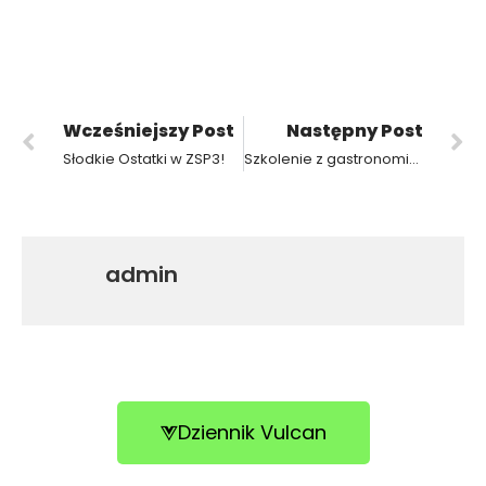
Wcześniejszy Post
Następny Post
Słodkie Ostatki w ZSP3!
Szkolenie z gastronomicznych programów kelnerskich w Restauracji Igloo!
admin
Dziennik Vulcan