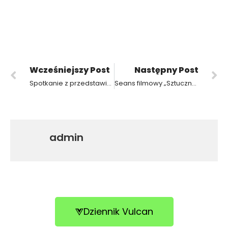
Wcześniejszy Post
Następny Post
Spotkanie z przedstawicielką Powiatowego Urzędu Pracy w Krotoszynie
Seans filmowy „Sztuczna inteligencja: sprzymierzeniec czy wróg”?
admin
Dziennik Vulcan