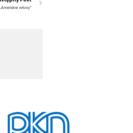
„Anielskie włosy”