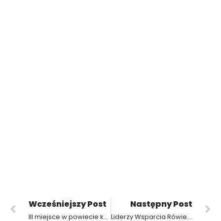
Wcześniejszy Post
Następny Post
III miejsce w powiecie krotoszyńskim dla naszych siatkarzy!
Liderzy Wsparcia Rówieśniczego w ZSP3