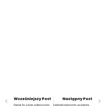
Wcześniejszy Post
Następny Post
Ferie to czas odpoczynku i zabawy — dbaj o bezpieczeństwo i wróć z nich z dobrymi wspomnieniami!
Udział naszych uczennic w konkursie regionalnym „Poznaj swoje prawa w pracy”