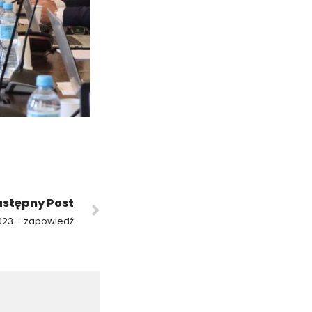
stępny Post
023 – zapowiedź