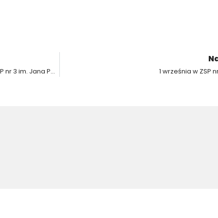
Na
Projekt „Otwieramy drzwi do kariery uczniom ZSP nr 3 im. Jana Pawła II w Krotoszynie”
1 września w ZSP n