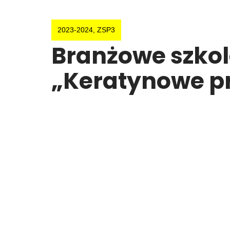
2023-2024
,
ZSP3
Branżowe szkole
„Keratynowe p