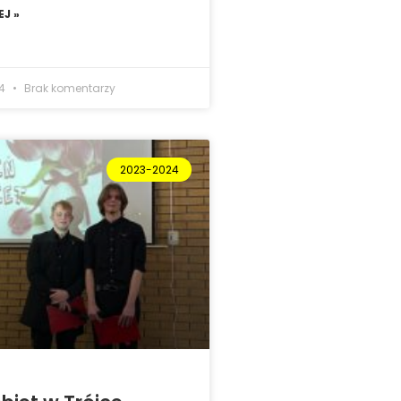
J »
24
Brak komentarzy
2023-2024