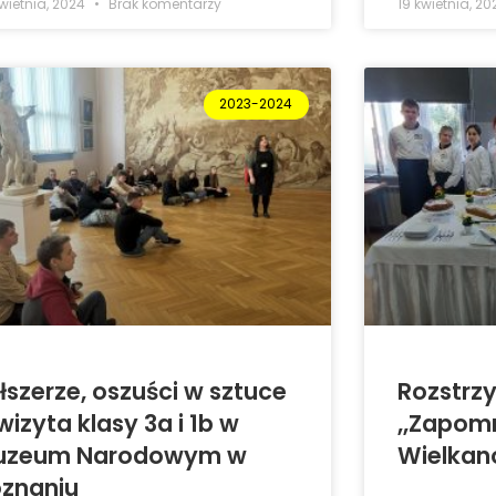
kwietnia, 2024
Brak komentarzy
19 kwietnia, 2
2023-2024
łszerze, oszuści w sztuce
Rozstrzy
wizyta klasy 3a i 1b w
,,Zapom
uzeum Narodowym w
Wielkan
znaniu