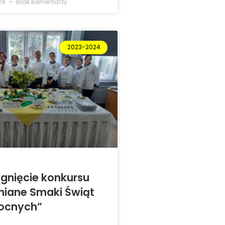
024
Brak komentarzy
2023-2024
gnięcie konkursu
niane Smaki Świąt
ocnych”