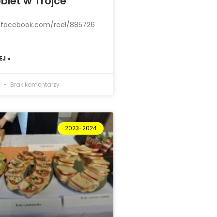
biet w Trójce
.facebook.com/reel/885726
J »
4
Brak komentarzy
2023-2024