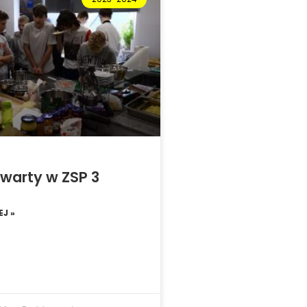
warty w ZSP 3
J »