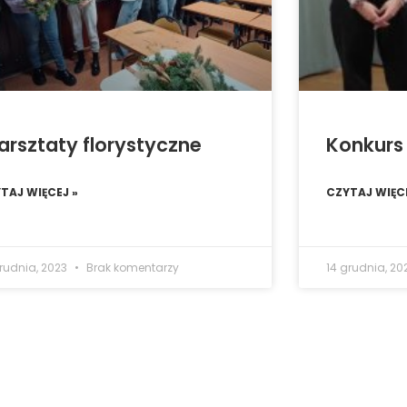
rsztaty florystyczne
Konkurs 
TAJ WIĘCEJ »
CZYTAJ WIĘCE
grudnia, 2023
Brak komentarzy
14 grudnia, 20