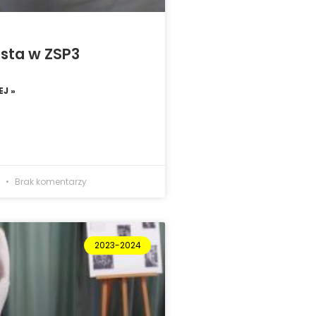
osta w ZSP3
J »
4
Brak komentarzy
2023-2024