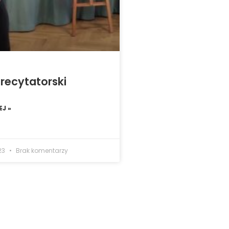
recytatorski
J »
23
Brak komentarzy