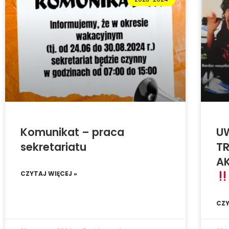
Komunikat – praca
U
sekretariatu
TR
A
CZYTAJ WIĘCEJ »
CZY