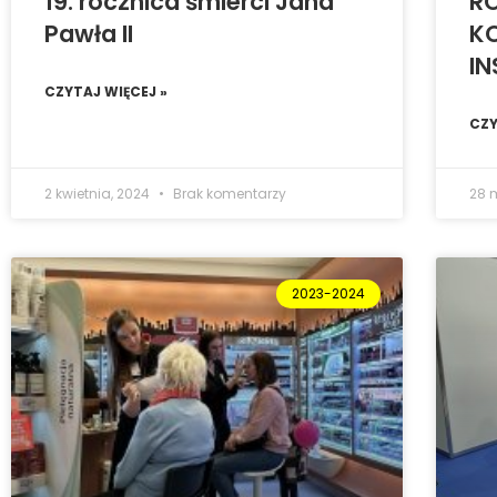
19. rocznica śmierci Jana
R
Pawła II
KO
I
CZYTAJ WIĘCEJ »
CZY
2 kwietnia, 2024
Brak komentarzy
28 
2023-2024