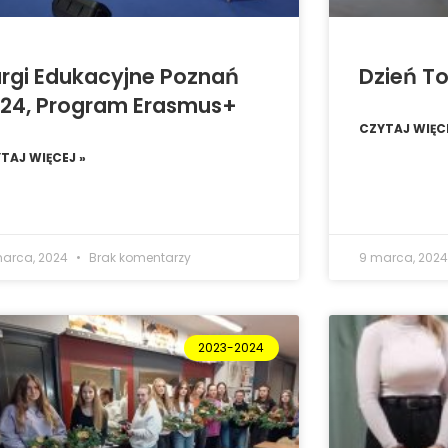
rgi Edukacyjne Poznań
Dzień T
24, Program Erasmus+
CZYTAJ WIĘCE
TAJ WIĘCEJ »
marca, 2024
Brak komentarzy
9 marca, 202
2023-2024