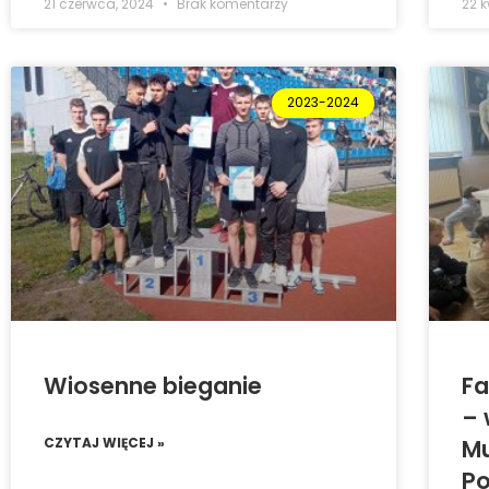
21 czerwca, 2024
Brak komentarzy
22 
2023-2024
Wiosenne bieganie
Fa
– 
CZYTAJ WIĘCEJ »
M
Po