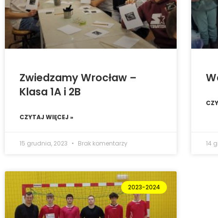
Zwiedzamy Wrocław –
Wa
Klasa 1A i 2B
CZY
CZYTAJ WIĘCEJ »
15 grudnia, 2023
Brak komentarzy
14 
2023-2024