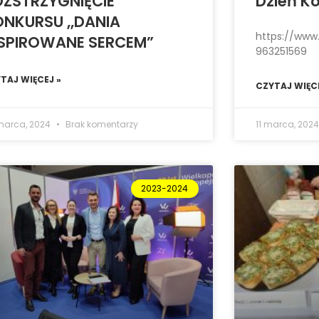
OZSTRZYGNIĘCIE
Dzień Ko
NKURSU ,,DANIA
https://www
NSPIROWANE SERCEM”
963251569
TAJ WIĘCEJ »
CZYTAJ WIĘCE
marca, 2024
Brak komentarzy
11 marca, 202
2023-2024