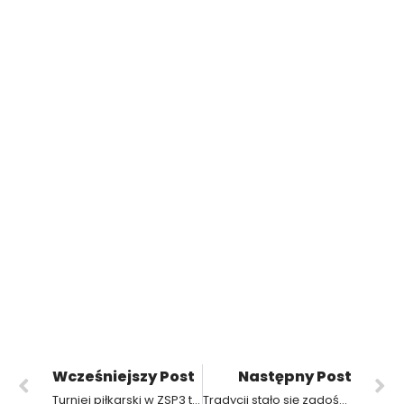
Wcześniejszy Post
Następny Post
Turniej piłkarski w ZSP3 trwa
Tradycji stało się zadość w ZSP3 – przepyszne rogale na św. Marcina