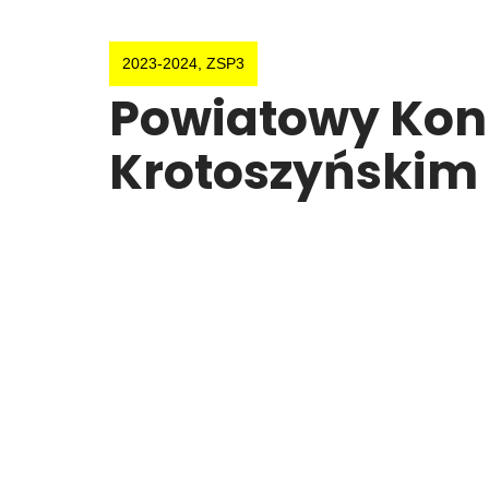
2023-2024
,
ZSP3
Powiatowy Konk
Krotoszyńskim