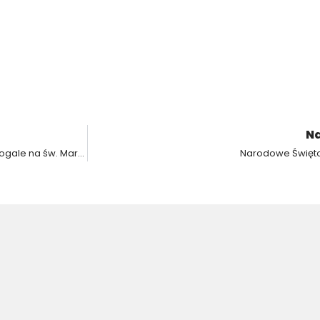
Na
Tradycji stało się zadość w ZSP3 – przepyszne rogale na św. Marcina
Narodowe Święto