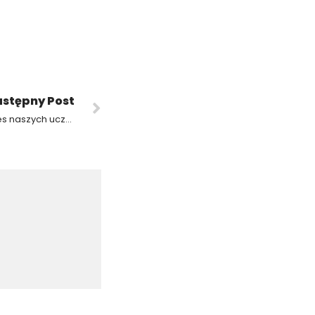
stępny Post
Mistrzostwa HP 15-2 Powiatu w Piłkarzykach i sukces naszych uczennic