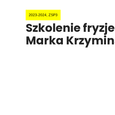
2023-2024
,
ZSP3
Szkolenie fryzj
Marka Krzymins