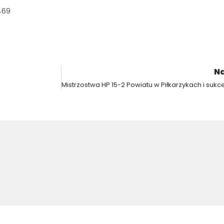
469
Na