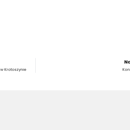
Na
3 w Krotoszynie
Kon