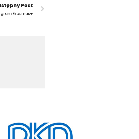
stępny Post
rogram Erasmus+