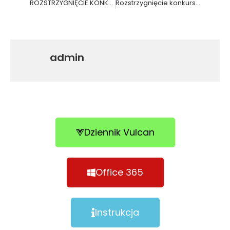
ROZSTRZYGNIĘCIE KONKURSU ,,DANIA INSPIROWANE SERCEM”
Rozstrzygnięcie konkursu ,,Zapomniane Smaki Świąt Wielkanocnych”
admin
Dziennik Vulcan
Office 365
Instrukcja