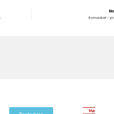
Na
3
Komunikat – pr