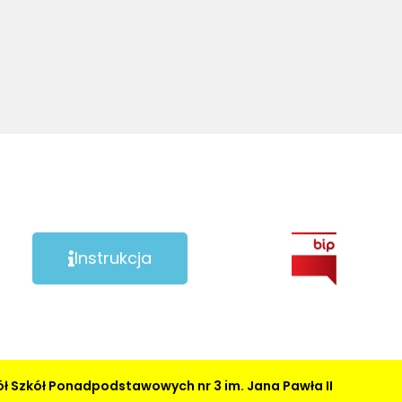
Instrukcja
ł Szkół Ponadpodstawowych nr 3 im. Jana Pawła II