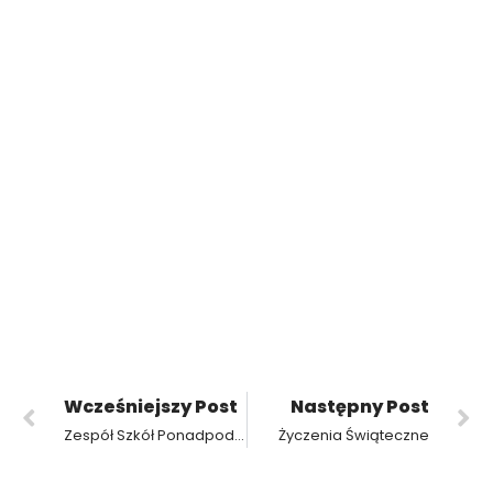
Wcześniejszy Post
Następny Post
Zespół Szkół Ponadpodstawowych nr 3 po raz kolejny dołącza do akcji „Ile waży Święty Mikołaj”!
Życzenia Świąteczne