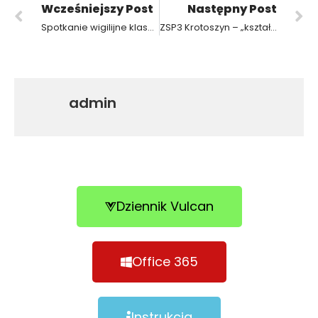
Wcześniejszy Post
Następny Post
Spotkanie wigilijne klasy 3D
ZSP3 Krotoszyn – „kształcimy fachowców w wielu zawodach”
admin
Dziennik Vulcan
Office 365
Instrukcja