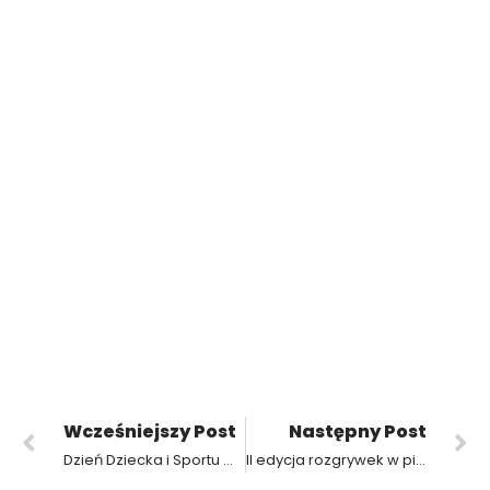
Wcześniejszy Post
Następny Post
Dzień Dziecka i Sportu w Trójce
II edycja rozgrywek w piłkę koszykową 3×3 w ZSP3