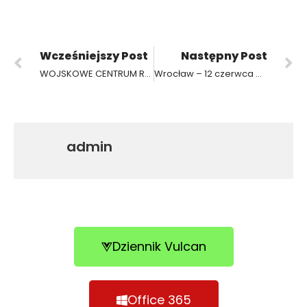
Wcześniejszy Post
Następny Post
WOJSKOWE CENTRUM REKRUTACJI z wizytą w ZSP3
Wrocław – 12 czerwca – Dzień pełen wrażeń dla klasy 2A!
admin
Dziennik Vulcan
Office 365