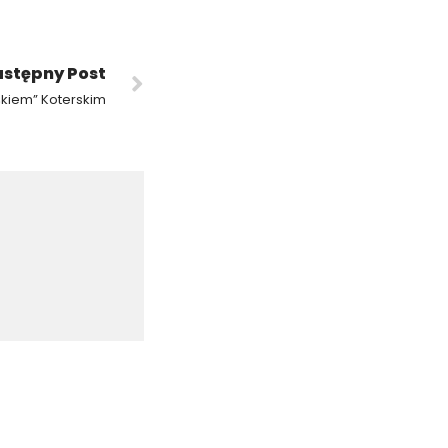
stępny Post
śkiem” Koterskim