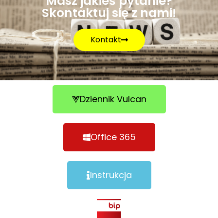
Masz jakieś pytanie?
Skontaktuj się z nami!
Kontakt
Dziennik Vulcan
Office 365
Instrukcja