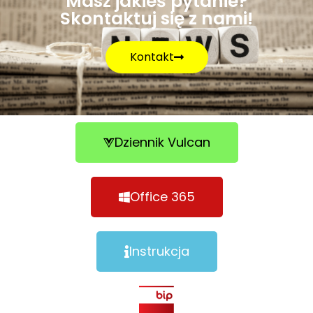
Masz jakieś pytanie?
Skontaktuj się z nami!
Kontakt
Dziennik Vulcan
Office 365
Instrukcja