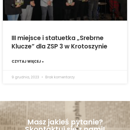
III miejsce i statuetka „Srebrne
Klucze” dla ZSP 3 w Krotoszynie
CZYTAJ WIĘCEJ »
9 grudnia, 2023
Brak komentarzy
Masz jakieś pytanie?
Skontaktuj się z nami!