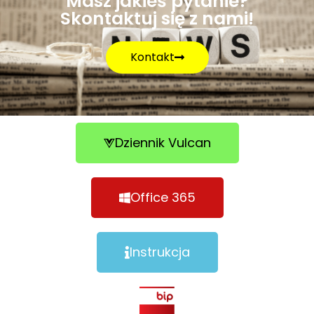
Masz jakieś pytanie?
Skontaktuj się z nami!
Kontakt
Dziennik Vulcan
Office 365
Instrukcja