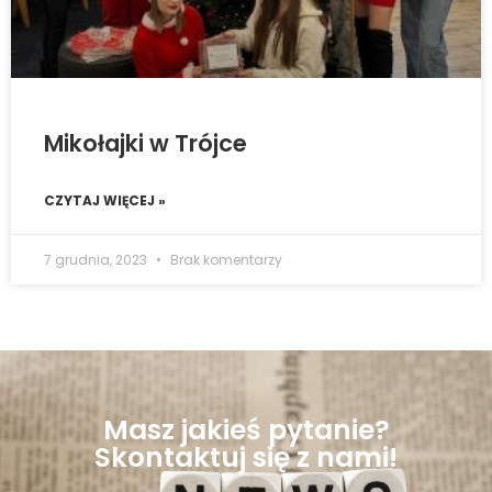
Mikołajki w Trójce
CZYTAJ WIĘCEJ »
7 grudnia, 2023
Brak komentarzy
Masz jakieś pytanie?
Skontaktuj się z nami!