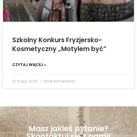
Szkolny Konkurs Fryzjersko-
Kosmetyczny „Motylem być”
CZYTAJ WIĘCEJ »
15 maja, 2025
Brak komentarzy
Masz jakieś pytanie?
Skontaktuj się z nami!