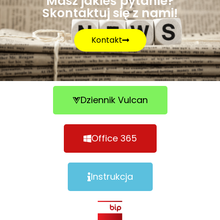
Masz jakieś pytanie?
Skontaktuj się z nami!
Kontakt
Dziennik Vulcan
Office 365
Instrukcja