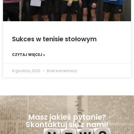
Sukces w tenisie stołowym
CZYTAJ WIĘCEJ »
8 grudnia, 2023
Brak komentarzy
Masz jakieś pytanie?
Skontaktuj się z nami!