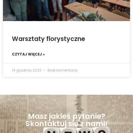
Warsztaty florystyczne
CZYTAJ WIĘCEJ »
14 grudnia, 2023
Brak komentarzy
Masz jakieś pytanie?
Skontaktuj się z nami!