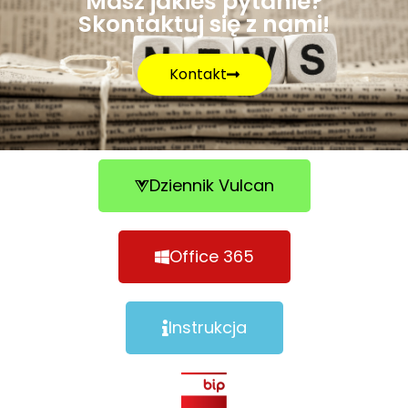
Masz jakieś pytanie?
Skontaktuj się z nami!
Kontakt
Dziennik Vulcan
Office 365
Instrukcja