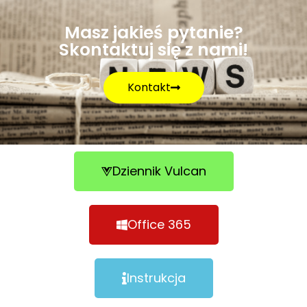
Masz jakieś pytanie?
Skontaktuj się z nami!
Kontakt
Dziennik Vulcan
Office 365
Instrukcja