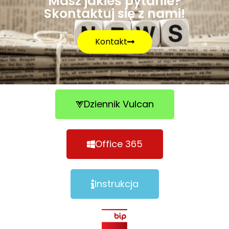
Masz jakieś pytanie?
Skontaktuj się z nami!
Kontakt
Dziennik Vulcan
Office 365
Instrukcja