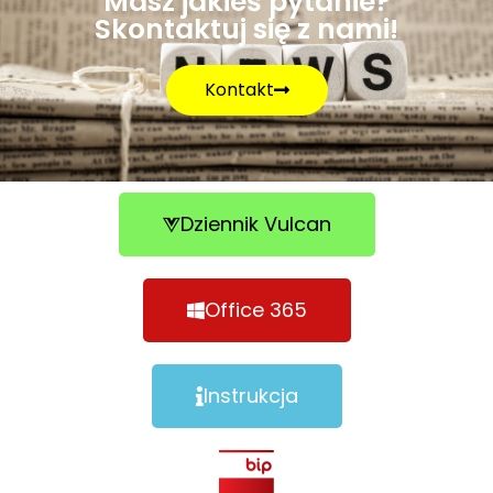
Masz jakieś pytanie?
Skontaktuj się z nami!
Kontakt
Dziennik Vulcan
Office 365
Instrukcja