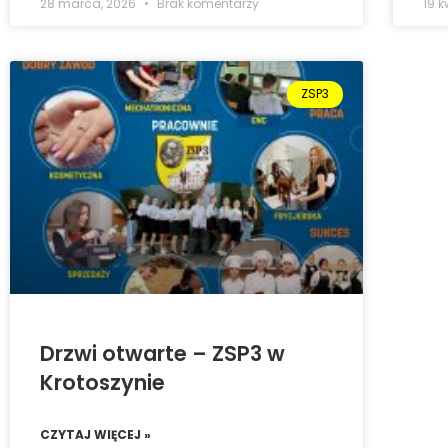
28 marca, 2026
Brak komentarzy
19 k
ZSP3
Drzwi otwarte – ZSP3 w
Krotoszynie
CZYTAJ WIĘCEJ »