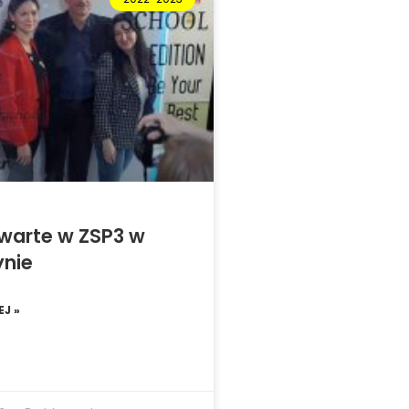
twarte w ZSP3 w
ynie
J »